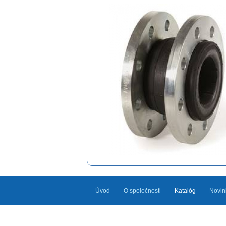
Úvod
O spoločnosti
Katalóg
Novin