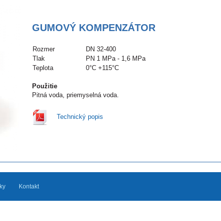
GUMOVÝ KOMPENZÁTOR
Rozmer
DN 32-400
Tlak
PN 1 MPa - 1,6 MPa
Teplota
0°C +115°C
Použitie
Pitná voda, priemyselná voda.
Technický popis
ky
Kontakt