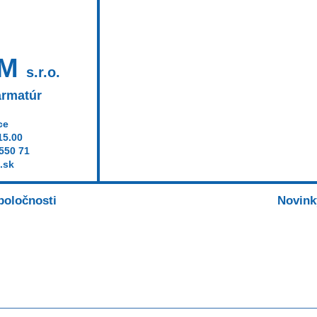
RM
s.r.o.
armatúr
ce
15.00
 550 71
.sk
poločnosti
Katalóg
Novink