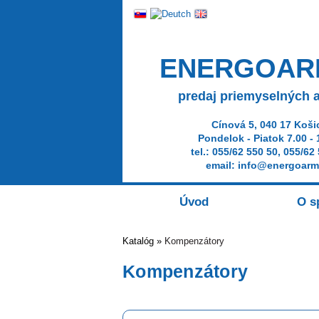
ENERGOA
predaj priemyselných 
Cínová 5, 040 17 Koši
Pondelok - Piatok 7.00 - 
tel.: 055/62 550 50, 055/62
email: info@energoarm
Úvod
O s
Katalóg »
Kompenzátory
Kompenzátory